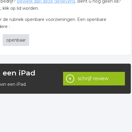
bedrijf?
Bewerk dan deze gegevens
. Bent u nog geen lid?
klik op lid worden.
r de rubriek openbare voorzieningen. Een openbare
ere :
openbaar
n een iPad
schrijf review
win een iPad.