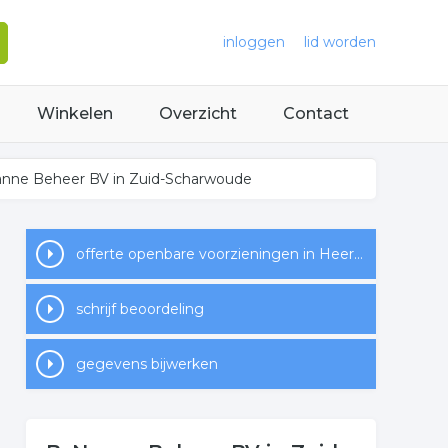
inloggen
lid worden
Winkelen
Overzicht
Contact
anne Beheer BV in Zuid-Scharwoude
offerte openbare voorzieningen in Heerhugowaard
schrijf beoordeling
gegevens bijwerken