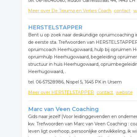
tel. 06-18040060, Rudolf Garrelsstraat 44, 1443 L
Meer over De Trauma en Verlies Coach
contact
w
HERSTELSTAPPER
Bent u op zoek naar deskundige opruimcoaching
de eerste sta. Trefwoorden van HERSTELSTAPPER
opruimcoach Heerhugowaard, hulp bij opruimen 
opruimhulp Heerhugowaard, begeleiding opruim
structuur in huis Heerhugowaard, opruimbegeleid
Heerhugowaard, .
tel. 06-57528986, Nispel 5, 1645 PK in Ursem
Meer over HERSTELSTAPPER
contact
website
Marc van Veen Coaching
Gids naar jezelf |Voor leidinggevenden en ondernem
kw. Trefwoorden van Marc van Veen Coaching : coach
leven ligt overhoop, persoonlijke ontwikkeling, ik w