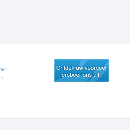
men
en
gratis lid worden