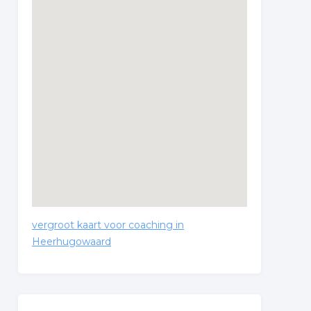
vergroot kaart voor coaching in
Heerhugowaard