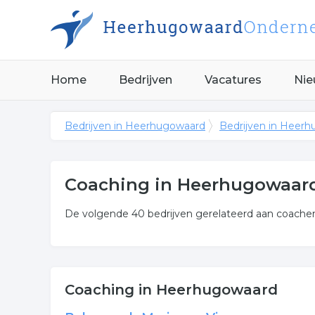
Home
Bedrijven
Vacatures
Nie
Bedrijven in Heerhugowaard
Bedrijven in Heer
Coaching in Heerhugowaar
De volgende 40 bedrijven gerelateerd aan coache
Meer over coaching
Onderstaand vindt u een overzicht van alle counse
Coaching in Heerhugowaard
Heerhugowaard.