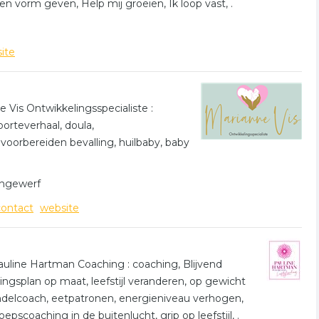
en vorm geven, Help mij groeien, Ik loop vast, .
ite
e
 Vis Ontwikkelingsspecialiste :
orteverhaal, doula,
orbereiden bevalling, huilbaby, baby
ringewerf
contact
website
auline Hartman Coaching : coaching, Blijvend
ingsplan op maat, leefstijl veranderen, op gewicht
ndelcoach, eetpatronen, energieniveau verhogen,
scoaching in de buitenlucht, grip op leefstijl, .