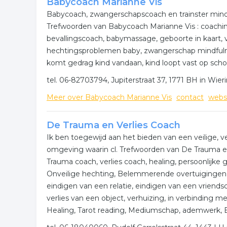
Wilt u meer weten over counseling in de regio? K
Babycoach Marianne Vis
komen of hoe u contact kunt opnemen. De volgende
Babycoach, zwangerschapscoach en trainster mindf
Heerhugowaard.
Trefwoorden van Babycoach Marianne Vis : coachi
bevallingscoach, babymassage, geboorte in kaart, 
Meer bedrijven in Heerhug
hechtingsproblemen baby, zwangerschap mindfulnes
komt gedrag kind vandaan, kind loopt vast op scho
Wij vonden meer informatie over coaching advies.
rubriek:
tel. 06-82703794, Jupiterstraat 37, 1771 BH in Wie
Meer over Babycoach Marianne Vis
contact
webs
coachen
counseling
coaching advies
.
De Trauma en Verlies Coach
Ik ben toegewijd aan het bieden van een veilige, 
omgeving waarin cl. Trefwoorden van De Trauma en
Trauma coach, verlies coach, healing, persoonlijke gr
Onveilige hechting, Belemmerende overtuigingen,
eindigen van een relatie, eindigen van een vriends
verlies van een object, verhuizing, in verbinding m
Healing, Tarot reading, Mediumschap, ademwerk, B