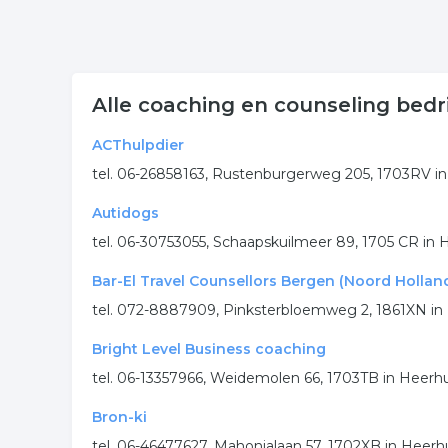
Alle coaching en counseling bed
ACThulpdier
tel. 06-26858163, Rustenburgerweg 205, 1703RV 
Autidogs
tel. 06-30753055, Schaapskuilmeer 89, 1705 CR i
Bar-El Travel Counsellors Bergen (Noord Hollan
tel. 072-8887909, Pinksterbloemweg 2, 1861XN in
Bright Level Business coaching
tel. 06-13357966, Weidemolen 66, 1703TB in Heer
Bron-ki
tel. 06-46477627, Mahonialaan 57, 1702XB in Hee