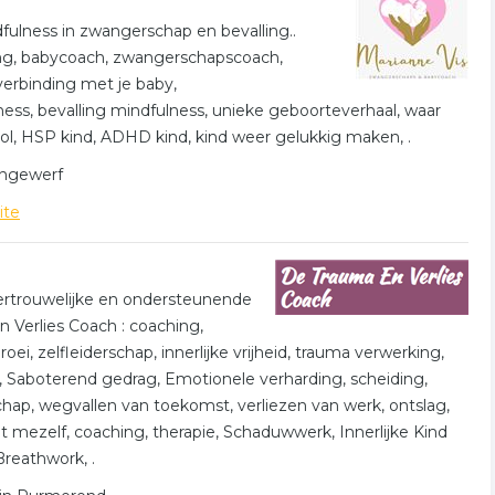
lik op het item om meer over de onderneming te weten te
 informatie is gelinkt aan coaching advies uit
ulness in zwangerschap en bevalling..
ng, babycoach, zwangerschapscoach,
verbinding met je baby,
owaard
s, bevalling mindfulness, unieke geboorteverhaal, waar
ol, HSP kind, ADHD kind, kind weer gelukkig maken, .
 De volgende trefwoorden vallen ook onder deze bedrijven
ringewerf
ite
coaching counseling
personal training
vertrouwelijke en ondersteunende
 Verlies Coach : coaching,
oei, zelfleiderschap, innerlijke vrijheid, trauma verwerking,
 Saboterend gedrag, Emotionele verharding, scheiding,
chap, wegvallen van toekomst, verliezen van werk, ontslag,
et mezelf, coaching, therapie, Schaduwwerk, Innerlijke Kind
reathwork, .