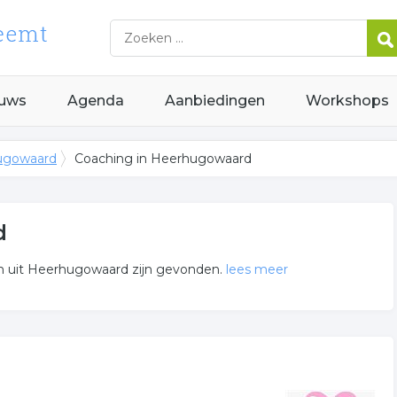
uws
Agenda
Aanbiedingen
Workshops
hugowaard
Coaching in Heerhugowaard
d
n uit Heerhugowaard zijn gevonden.
lees meer
ling gerelateerde bedrijven in de omgeving van