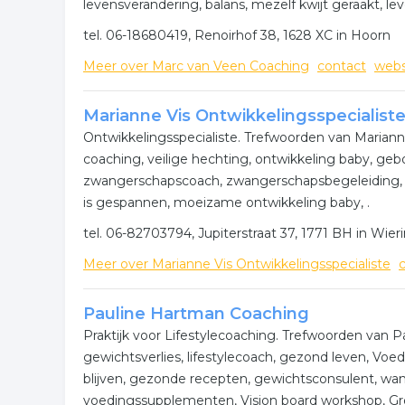
levensverandering, balans, mezelf kwijt geraakt, lev
tel. 06-18680419, Renoirhof 38, 1628 XC in Hoorn
Meer over Marc van Veen Coaching
contact
webs
Marianne Vis Ontwikkelingsspecialist
Ontwikkelingsspecialiste. Trefwoorden van Marianne
coaching, veilige hechting, ontwikkeling baby, gebo
zwangerschapscoach, zwangerschapsbegeleiding, vo
is gespannen, moeizame ontwikkeling baby, .
tel. 06-82703794, Jupiterstraat 37, 1771 BH in Wie
Meer over Marianne Vis Ontwikkelingsspecialiste
Pauline Hartman Coaching
Praktijk voor Lifestylecoaching. Trefwoorden van P
gewichtsverlies, lifestylecoach, gezond leven, Voed
blijven, gezonde recepten, gewichtsconsulent, wa
voedingssupplementen, Vision board workshop, Groep