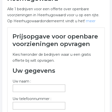
Alle 1 bedrijven voor een offerte over openbare
voorzieningen in Heerhugowaard voor u op een rijte.
Op Heerhugowaardonderneemt vindt u het!
meer
Meer over openbare
Prijsopgave voor openbare
voorzieningen in
voorzieningen opvragen
Heerhugowaard
Kies hieronder de bedrijven waar u een gratis
Onderstaand vindt u een overzicht van alle openbare
offerte bij wilt opvragen.
voorzieningen gerelateerde bedrijven in de omgeving
van Heerhugowaard voor een vrijblijvende aanvraag.
Uw gegevens
Vul onderstaand formulier zo volledig mogelijk in voor
Uw naam :
een gratis prijs opgave in de categorie openbare
voorzieningen in de plaats Heerhugowaard . De
bedrijven zijn gekoppeld aan openbare voorzieningen in
Uw telefoonnummer :
Heerhugowaard.
Trefwoorden: